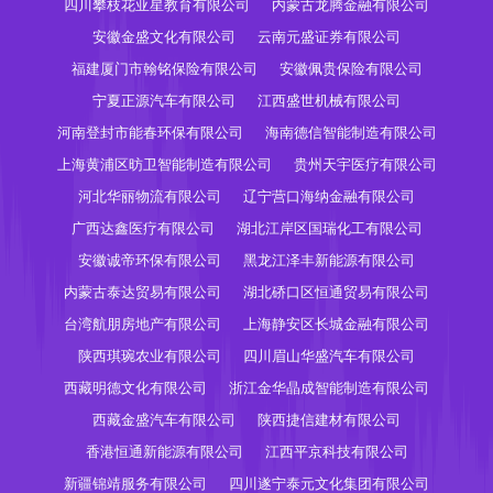
四川攀枝花亚星教育有限公司
内蒙古龙腾金融有限公司
安徽金盛文化有限公司
云南元盛证券有限公司
福建厦门市翰铭保险有限公司
安徽佩贵保险有限公司
宁夏正源汽车有限公司
江西盛世机械有限公司
河南登封市能春环保有限公司
海南德信智能制造有限公司
上海黄浦区昉卫智能制造有限公司
贵州天宇医疗有限公司
河北华丽物流有限公司
辽宁营口海纳金融有限公司
广西达鑫医疗有限公司
湖北江岸区国瑞化工有限公司
安徽诚帝环保有限公司
黑龙江泽丰新能源有限公司
内蒙古泰达贸易有限公司
湖北硚口区恒通贸易有限公司
台湾航朋房地产有限公司
上海静安区长城金融有限公司
陕西琪琬农业有限公司
四川眉山华盛汽车有限公司
西藏明德文化有限公司
浙江金华晶成智能制造有限公司
西藏金盛汽车有限公司
陕西捷信建材有限公司
香港恒通新能源有限公司
江西平京科技有限公司
新疆锦靖服务有限公司
四川遂宁泰元文化集团有限公司